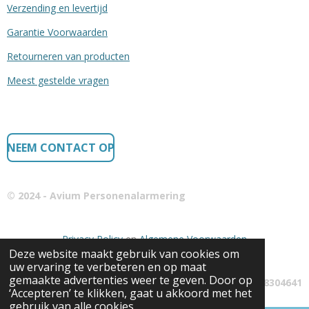
Verzending en levertijd
Garantie Voorwaarden
Retourneren van producten
Meest gestelde vragen
NEEM CONTACT OP
© 2024 - Avium Personenalarmering
Privacy Policy
en
Algemene Voorwaarden
Deze website maakt gebruik van cookies om
uw ervaring te verbeteren en op maat
gemaakte advertenties weer te geven. Door op
KvK: 68304641
‘Accepteren’ te klikken, gaat u akkoord met het
gebruik van alle cookies.