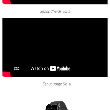
G
ezondheids
Sola
Éé
nvoudige
Sola