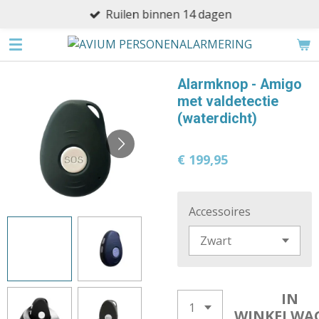
Ruilen binnen 14 dagen
Ga
direct
naar
de
Alarmknop - Amigo
hoofdinhoud
met valdetectie
(waterdicht)
€ 199,95
Accessoires
IN
WINKELWA