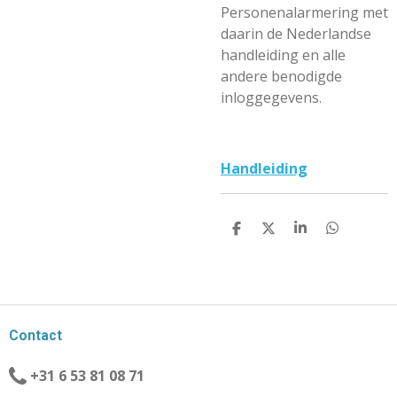
Personenalarmering met
daarin de Nederlandse
handleiding en alle
andere benodigde
inloggegevens.
Handleiding
D
D
S
D
E
E
H
E
L
E
A
L
E
L
R
E
N
E
N
Contact
+31 6 53 81 08 71