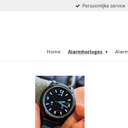
Persoonlijke service
Ga
direct
naar
de
hoofdinhoud
Home
Alarmhorloges
Alar