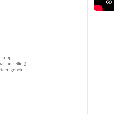
e knop
ail omzeiling)
eteen gebeld