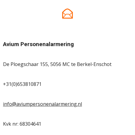
8
s
t
e
r
r
Avium Personenalarmering
e
n
De Ploegschaar 155, 5056 MC te Berkel-Enschot
+31(0)653810871
info@aviumpersonenalarmering.nl
Kvk nr: 68304641