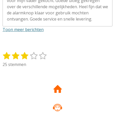
voor mijn vader gekocht. Goede uitleg gekregen
over de verschillende mogelijkheden. Heel fijn dat we
de alarmknop klaar voor gebruik mochten
ontvangen. Goede service en snelle levering.
Toon meer berichten
1
2
3
4
5
S
R
t
a
s
s
s
s
s
25 stemmen
e
t
t
t
t
t
t
m
i
m
e
e
e
e
e
n
e
g
r
r
r
r
r
n
:
r
r
r
r
3
e
e
e
e
.
0
n
n
n
n