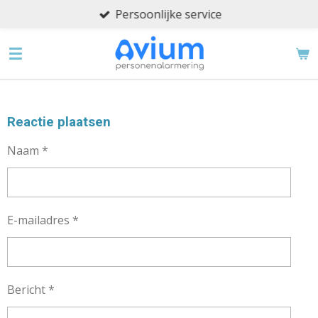
Persoonlijke service
Ga
direct
naar
de
hoofdinhoud
Reactie plaatsen
Naam *
E-mailadres *
Bericht *