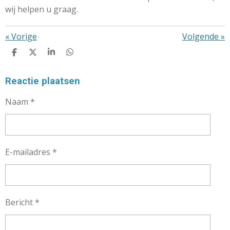
wij helpen u graag.
«
Vorige
Volgende
»
D
D
S
D
E
E
H
E
L
E
A
L
E
L
R
E
Reactie plaatsen
N
E
N
Naam *
E-mailadres *
Bericht *