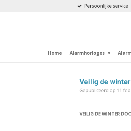
Persoonlijke service
Ga
direct
naar
de
hoofdinhoud
Home
Alarmhorloges
Alar
Veilig de winter
Gepubliceerd op 11 feb
VEILIG DE WINTER DO