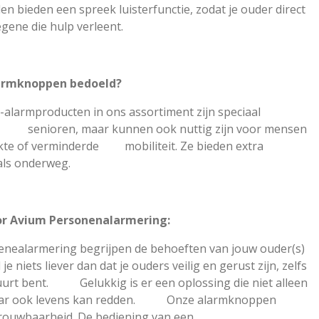
llen bieden een spreek luisterfunctie, zodat je ouder direct
ne die hulp verleent.
larmknoppen bedoeld?
larmproducten in ons assortiment zijn speciaal
ioren, maar kunnen ook nuttig zijn voor mensen
ekte of verminderde mobiliteit. Ze bieden extra
als onderweg.
r Avium Personenalarmering:
nenealarmering begrijpen de behoeften van jouw ouder(s)
niets liever dan dat je ouders veilig en gerust zijn, zelfs
 buurt bent. Gelukkig is er een oplossing die niet alleen
maar ook levens kan redden. Onze alarmknoppen
 betrouwbaarheid. De bediening van een