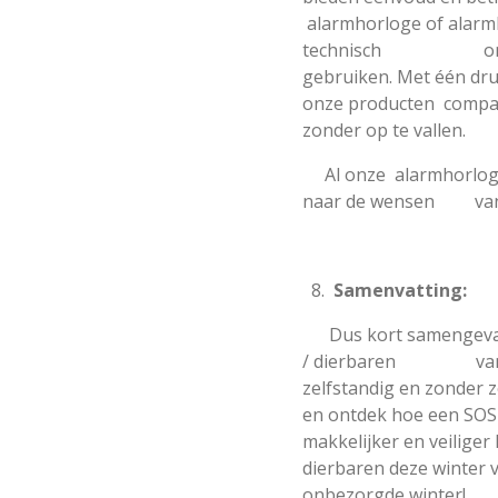
alarmhorloge of alarmk
technisch onderlegd
gebruiken. Met één dr
onze producten compac
zonder op te vallen.
Al onze alarmhorloge
naar de wensen van d
Samenvatting:
Dus kort samengevat….
/ dierbaren vandaag
zelfstandig en zonde
en ontdek hoe een SO
makkelijker en veil
dierbaren deze winter 
onbezorgde winter!