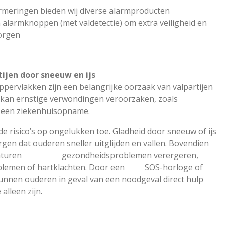
rmeringen bieden wij diverse alarmproducten
 alarmknoppen (met valdetectie) om extra veiligheid en
orgen
tijen door sneeuw en ijs
pervlakken zijn een belangrijke oorzaak van valpartijen
al kan ernstige verwondingen veroorzaken, zoals
s een ziekenhuisopname.
risico’s op ongelukken toe. Gladheid door sneeuw of ijs
t ouderen sneller uitglijden en vallen. Bovendien
eraturen gezondheidsproblemen verergeren,
blemen of hartklachten. Door een SOS-horloge of
kunnen ouderen in geval van een noodgeval direct hulp
 alleen zijn.