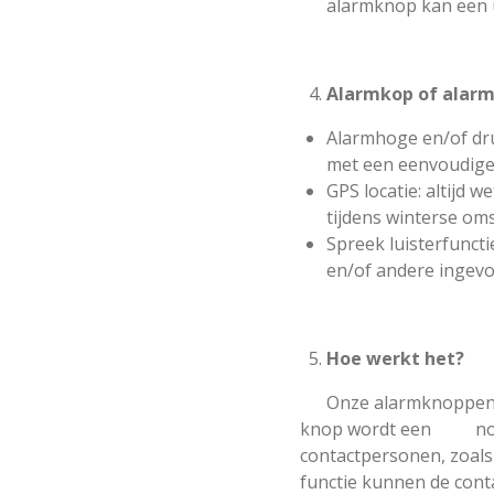
alarmknop kan een uit
Alarmkop of alarm
Alarmhoge en/of druk
met een eenvoudige
GPS locatie: altijd w
tijdens winterse o
Spreek luisterfuncti
en/of andere ingevo
5.
Hoe werkt het?
Onze alarmknoppen zij
knop wordt een noods
contactpersonen, zoa
functie kunnen de con