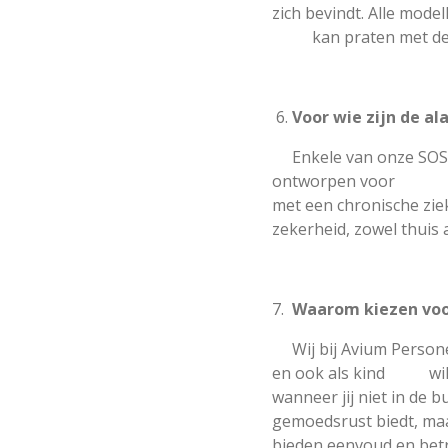
zich bevindt. Alle mode
kan praten met dege
6.
Voor wie zijn de a
Enkele van onze SOS-a
ontworpen voor sen
met een chronische zi
zekerheid, zowel thuis 
7.
Waarom kiezen voo
Wij bij Avium Perso
en ook als kind wil je 
wanneer jij niet in de
gemoedsrust biedt, 
bieden eenvoud en