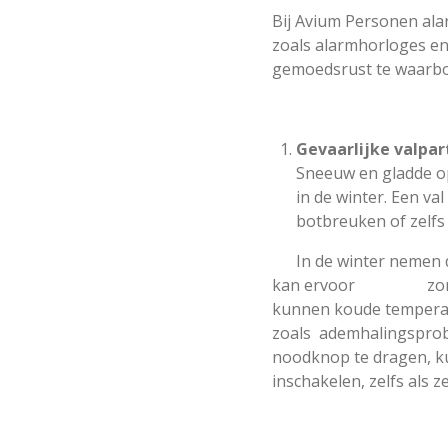
Bij Avium Personen ala
zoals alarmhorloges en
gemoedsrust te waarb
Gevaarlijke valpar
Sneeuw en gladde op
in de winter. Een v
botbreuken of zelf
In de winter nemen de 
kan ervoor zorgen da
kunnen koude temp
zoals ademhalingspro
noodknop te dragen, 
inschakelen, zelfs als ze