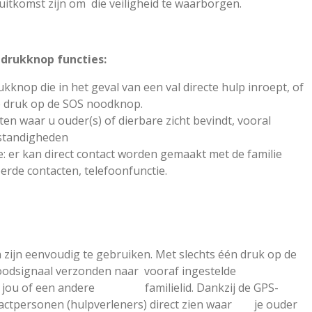
komst zijn om die veiligheid te waarborgen.
drukknop functies:
knop die in het geval van een val directe hulp inroept, of
 druk op de SOS noodknop.
eten waar u ouder(s) of dierbare zicht bevindt, vooral
mstandigheden
e: er kan direct contact worden gemaakt met de familie
erde contacten, telefoonfunctie.
n eenvoudig te gebruiken. Met slechts één druk op de
ignaal verzonden naar vooraf ingestelde
ls jou of een andere familielid. Dankzij de GPS-
tactpersonen (hulpverleners) direct zien waar je ouder