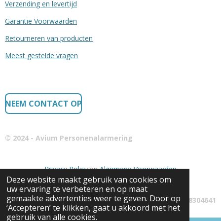
Verzending en levertijd
Garantie Voorwaarden
Retourneren van producten
Meest gestelde vragen
NEEM CONTACT OP
© 2024 - Avium Personenalarmering
Privacy Policy
en
Algemene Voorwaarden
Deze website maakt gebruik van cookies om
uw ervaring te verbeteren en op maat
gemaakte advertenties weer te geven. Door op
KvK: 68304641
‘Accepteren’ te klikken, gaat u akkoord met het
gebruik van alle cookies.