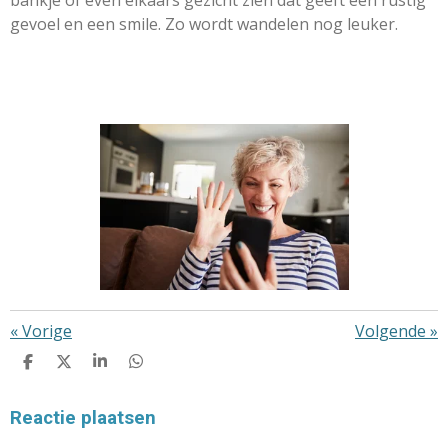
gevoel en een smile. Zo wordt wandelen nog leuker.
«
Vorige
Volgende
»
D
D
S
D
E
E
H
E
L
E
A
L
E
L
R
E
Reactie plaatsen
N
E
N