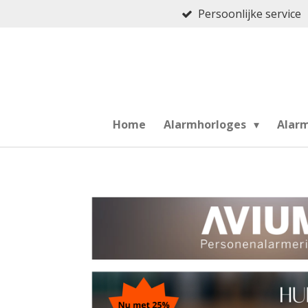
Persoonlijke service
Ga
direct
naar
de
hoofdinhoud
Home
Alarmhorloges
Alar