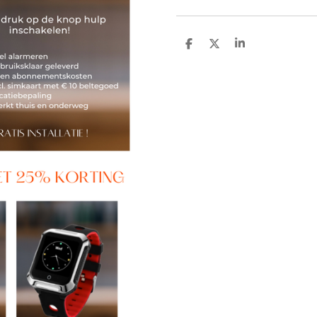
D
D
S
E
E
H
L
E
A
E
L
R
N
E