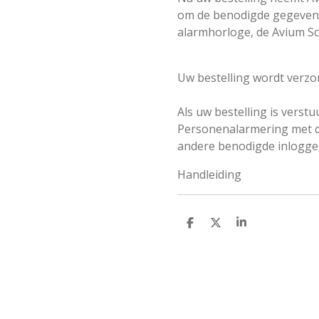
om de benodigde gegevens 
alarmhorloge, de Avium S
Uw bestelling wordt verzo
Als uw bestelling is verstu
Personenalarmering met da
andere benodigde inlogge
Handleiding
D
D
S
E
E
H
L
E
A
E
L
R
N
E