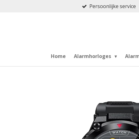
Persoonlijke service
Ga
direct
naar
de
hoofdinhoud
Home
Alarmhorloges
Alar