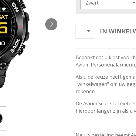
IN WINKEL
Bedankt dat u kiest voor 
Avium Personenalarmerin
Als u de keuze heeft gema
"winkelwagen" om uw gegeve
rekenen.
De Avium Scure zal meteen 
hierdoor langer zijn als u
Na uw bestelling neemt A