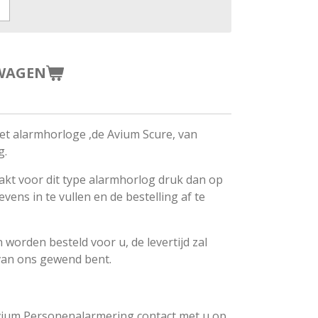
WAGEN
het alarmhorloge ,de Avium Scure, van
g.
akt voor dit type alarmhorlog druk dan op
ns in te vullen en de bestelling af te
worden besteld voor u, de levertijd zal
 van ons gewend bent.
vium Personenalarmering contact met u op