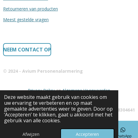
Retourneren van producten
Meest gestelde vragen
NEEM CONTACT OP
© 2024 - Avium Personenalarmering
Privacy Policy
en
Algemene Voorwaarden
Deze website maakt gebruik van cookies om
uw ervaring te verbeteren en op maat
gemaakte advertenties weer te geven. Door op
KvK: 68304641
‘Accepteren’ te klikken, gaat u akkoord met het
gebruik van alle cookies.
Afwijzen
Accepteren
E-mailadres
Telefoonnummer
Kaart
Facebook
WhatsApp