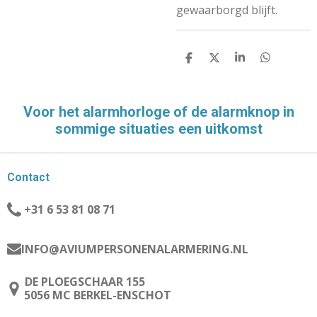
gewaarborgd blijft.
D
D
S
D
E
E
H
E
L
E
A
L
E
L
R
E
N
E
N
Voor het alarmhorloge of de alarmknop in
sommige situaties een uitkomst
Contact
+31 6 53 81 08 71
INFO@AVIUMPERSONENALARMERING.NL
DE PLOEGSCHAAR 155
5056 MC BERKEL-ENSCHOT