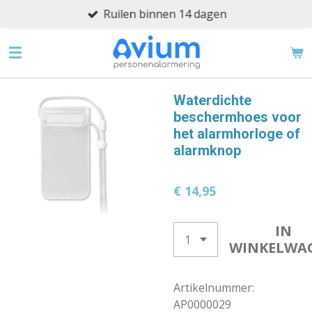
Ruilen binnen 14 dagen
Ga
direct
naar
de
hoofdinhoud
Waterdichte
beschermhoes voor
het alarmhorloge of
alarmknop
€ 14,95
IN
WINKELWA
Artikelnummer:
AP0000029