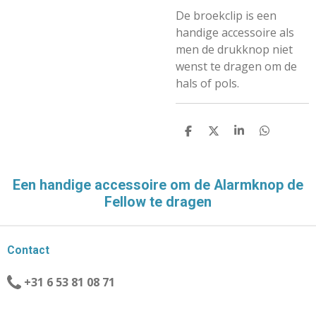
De broekclip is een
handige accessoire als
men de drukknop niet
wenst te dragen om de
hals of pols.
D
D
S
D
E
E
H
E
L
E
A
L
E
L
R
E
N
E
N
Een handige accessoire om de Alarmknop de
Fellow te dragen
Contact
+31 6 53 81 08 71