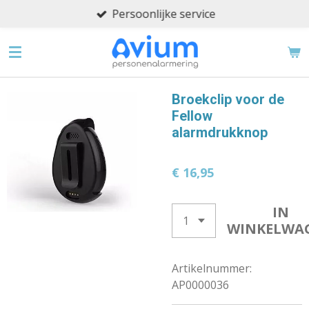
Persoonlijke service
Ga
direct
naar
de
hoofdinhoud
Broekclip voor de
Fellow
alarmdrukknop
€ 16,95
IN
WINKELWA
Artikelnummer:
AP0000036