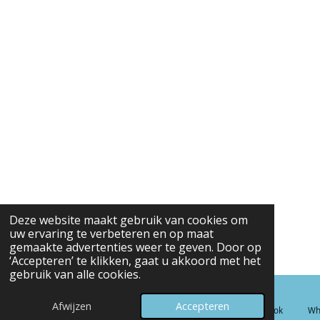
Deze website maakt gebruik van cookies om
uw ervaring te verbeteren en op maat
gemaakte advertenties weer te geven. Door op
‘Accepteren’ te klikken, gaat u akkoord met het
gebruik van alle cookies.
Afwijzen
Accepteren
E-mailadres
Telefoonnummer
Kaart
Facebook
Wh