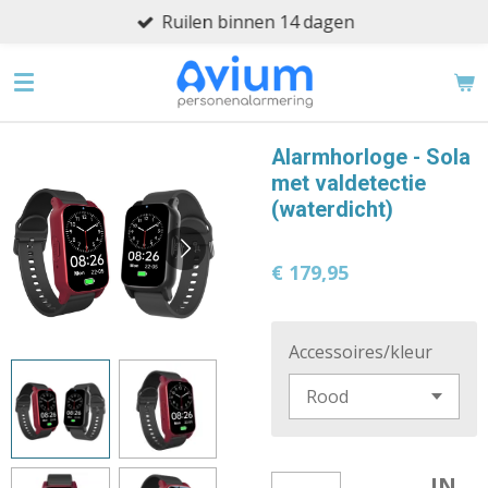
Ruilen binnen 14 dagen
Ga
direct
naar
de
hoofdinhoud
Alarmhorloge - Sola
met valdetectie
(waterdicht)
€ 179,95
Accessoires/kleur
IN