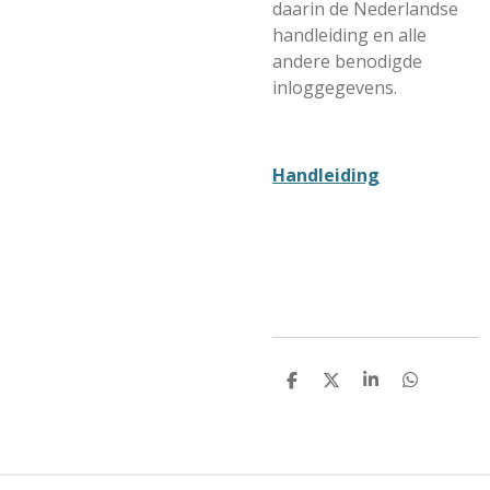
daarin de Nederlandse
handleiding en alle
andere benodigde
inloggegevens.
Handleiding
D
D
S
D
E
E
H
E
L
E
A
L
E
L
R
E
N
E
N